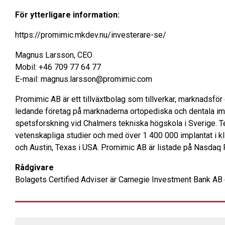
För ytterligare information:
https://promimic.mkdev.nu/investerare-se/
Magnus Larsson, CEO
Mobil: +46 709 77 64 77
E-mail: magnus.larsson@promimic.com
Promimic AB är ett tillväxtbolag som tillverkar, marknadsför o
ledande företag på marknaderna ortopediska och dentala im
spetsforskning vid Chalmers tekniska högskola i Sverige. Te
vetenskapliga studier och med över 1 400 000 implantat i kl
och Austin, Texas i USA. Promimic AB är listade på Nasdaq 
Rådgivare
Bolagets Certified Adviser är Carnegie Investment Bank AB 