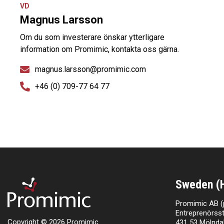
VD
Magnus Larsson
Om du som investerare önskar ytterligare
information om Promimic, kontakta oss gärna.
magnus.larsson@promimic.com
+46 (0) 709-77 64 77
Sweden (
Promimic AB (
Entreprenörsst
Copyright © 2026 Promimic.
431 53 Mölnda