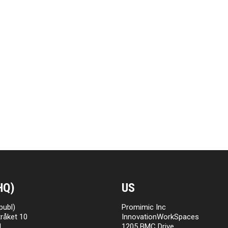
HQ)
US
publ)
Promimic Inc
råket 10
InnovationWorkSpaces
l
1205 BMC Drive