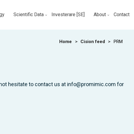
gy
Scientific Data
Investerare [SE]
About
Contact
Home
>
Cision feed
>
PRM
not hesitate to contact us at info@promimic.com for