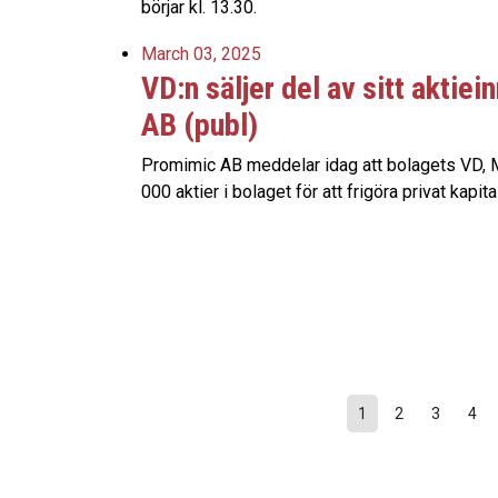
börjar kl. 13.30.
March 03, 2025
VD:n säljer del av sitt aktie
AB (publ)
Promimic AB meddelar idag att bolagets VD, 
000 aktier i bolaget för att frigöra privat kapital
1
2
3
4