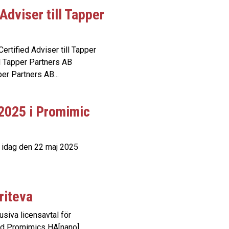
Adviser till Tapper
rtified Adviser till Tapper
d Tapper Partners AB
er Partners AB...
2025 i Promimic
 idag den 22 maj 2025
riteva
usiva licensavtal för
ed Promimics HA[nano]