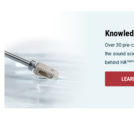
Knowled
Over 30 pre-cl
the sound sci
nan
behind HA
LEAR