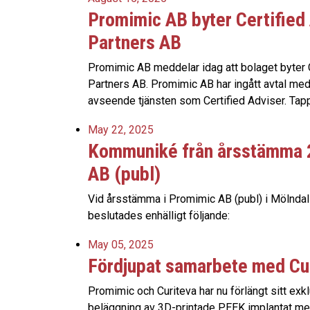
Promimic AB byter Certified 
Partners AB
Promimic AB meddelar idag att bolaget byter Ce
Partners AB. Promimic AB har ingått avtal me
avseende tjänsten som Certified Adviser. Tapp
May 22, 2025
Kommuniké från årsstämma 
AB (publ)
Vid årsstämma i Promimic AB (publ) i Mölndal
beslutades enhälligt följande:
May 05, 2025
Fördjupat samarbete med Cu
Promimic och Curiteva har nu förlängt sitt exkl
beläggning av 3D-printade PEEK implantat m