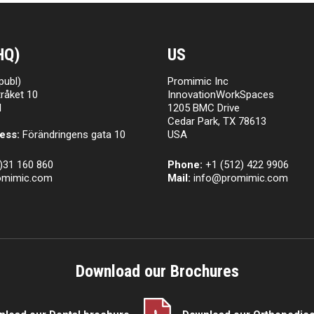
HQ)
US
publ)
Promimic Inc
råket 10
InnovationWorkSpaces
l
1205 BMC Drive
Cedar Park, TX 78613
ess:
Förändringens gata 10
USA
)31 160 860
Phone:
+1 (512) 422 9906
omimic.com
Mail:
info@promimic.com
Download our Brochures