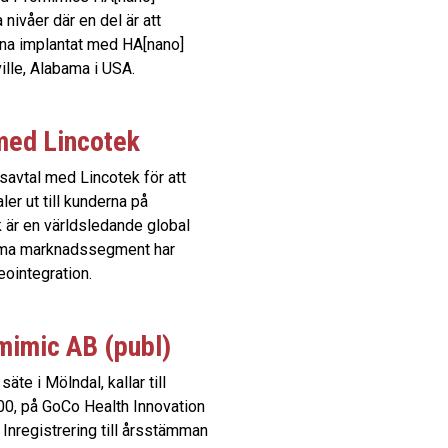
nivåer där en del är att
ina implantat med HA[nano]
ville, Alabama i USA.
med Lincotek
savtal med Lincotek för att
ler ut till kunderna på
 är en världsledande global
amma marknadssegment har
eointegration.
omimic AB (publ)
te i Mölndal, kallar till
00, på GoCo Health Innovation
 Inregistrering till årsstämman