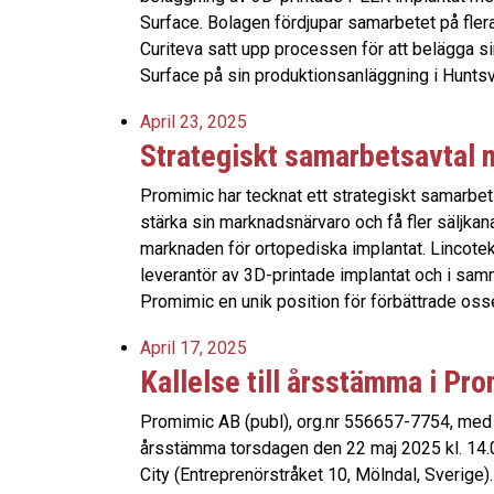
Surface. Bolagen fördjupar samarbetet på flera 
Curiteva satt upp processen för att belägga s
Surface på sin produktionsanläggning i Hunts
April 23, 2025
Strategiskt samarbetsavtal 
Promimic har tecknat ett strategiskt samarbet
stärka sin marknadsnärvaro och få fler säljkana
marknaden för ortopediska implantat. Lincotek
leverantör av 3D-printade implantat och i s
Promimic en unik position för förbättrade oss
April 17, 2025
Kallelse till årsstämma i Pr
Promimic AB (publ), org.nr 556657-7754, med sä
årsstämma torsdagen den 22 maj 2025 kl. 14.
City (Entreprenörstråket 10, Mölndal, Sverige).