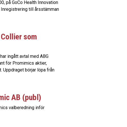
00, på GoCo Health Innovation
 Inregistrering till årsstämman
 Collier som
har ingått avtal med ABG
ant för Promimics aktier,
 Uppdraget börjar löpa från
mic AB (publ)
mics valberedning inför