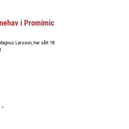
innehav i Promimic
Magnus Larsson, har sålt 18
.
»