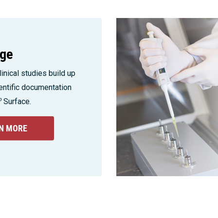
ge
inical studies build up
entific documentation
o
Surface.
N MORE