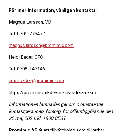
För mer information, vänligen kontakta:
Magnus Larsson, VD
Tel: 0709-776477
magnus.larsson@promimic.com
Heidi Bader, CFO
Tel: 0708-247146
heidi.bader@promimic.com
https://promimic.mkdev.nu/investerare-se/
Informationen lämnades genom ovanstående
kontaktpersoners försorg, för offentliggörande den
22 maj 2024, kl. 1800 CEST.
Promimic AB
är ett tillväxtbolag som tillverkar,