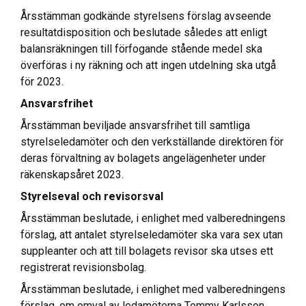
Årsstämman godkände styrelsens förslag avseende
resultatdisposition och beslutade således att enligt
balansräkningen till förfogande stående medel ska
överföras i ny räkning och att ingen utdelning ska utgå
för 2023.
Ansvarsfrihet
Årsstämman beviljade ansvarsfrihet till samtliga
styrelseledamöter och den verkställande direktören för
deras förvaltning av bolagets angelägenheter under
räkenskapsåret 2023.
Styrelseval och revisorsval
Årsstämman beslutade, i enlighet med valberedningens
förslag, att antalet styrelseledamöter ska vara sex utan
suppleanter och att till bolagets revisor ska utses ett
registrerat revisionsbolag.
Årsstämman beslutade, i enlighet med valberedningens
förslag, om omval av ledamöterna Tommy Karlsson,