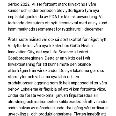
period 2022. Vi ser fortsatt stark tillväxt hos våra
kunder och under perioden blev ytterligare fyra nya
implantat godkända av FDA för klinisk användning. Vi
tecknade dessutom ett nytt licensavtal med en ny kund
inom marknadssegmentet för ryggkirurgi i december.
Årets sista månad var också startskottet för något nytt.
Vi flyttade in i våra nya lokaler hos GoCo Health
Innovation City, det nya Life Science-klustret i
Göteborgsregionen. Detta är en viktig del i vår
tillväxtsatsning för att kunna möte den ökande
efterfrågan från våra kunder. De nya lokalerna ger oss
större ytor och vi har nu nya labb och en
produktionsanläggning som är helt anpassad efter våra
behov. Lokalerna är flexibla så att vi kan fortsätta växa.
Under de första veckorna i januari finjusterades all
utrustning och
instrumenten kalibrerades så att vi under
andra halvan av månaden kunde dra i gång vårt ordinarie
utvecklings- och produktionsarbete. Flytten innebär att