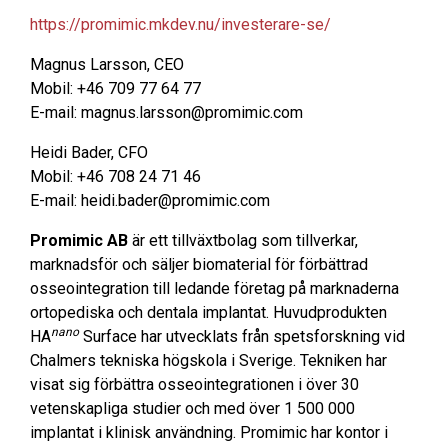
https://promimic.mkdev.nu/investerare-se/
Magnus Larsson, CEO
Mobil: +46 709 77 64 77
E-mail: magnus.larsson@promimic.com
Heidi Bader, CFO
Mobil: +46 708 24 71 46
E-mail: heidi.bader@promimic.com
Promimic AB
är ett tillväxtbolag som tillverkar,
marknadsför och säljer biomaterial för förbättrad
osseointegration till ledande företag på marknaderna
ortopediska och dentala implantat. Huvudprodukten
nano
HA
Surface har utvecklats från spetsforskning vid
Chalmers tekniska högskola i Sverige. Tekniken har
visat sig förbättra osseointegrationen i över 30
vetenskapliga studier och med över 1 500 000
implantat i klinisk användning. Promimic har kontor i