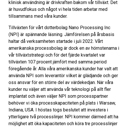
klinisk användning är drivkraften bakom vår tillväxt. Det
är huvudfokus och något vi hela tiden arbetar med
tillsammans med våra kunder.
Tillväxten för vårt dotterbolag Nano Processing Inc
(NPI) är spännande läsning. Jämförelsen på årsbasis
haltar då verksamheten startade i juli 2022. Vårt
amerikanska processbolag är dock en av hörnstenarna i
vår tillväxtstrategi och för det fjärde kvartalet var
tillväxten 107 procent jämfört med samma period
föregående år. Alla våra amerikanska kunder har valt att
använda NPI som leverantör vilket är glädjande och ger
oss ansvar för en större del av värdekedjan. När våra
kunder nu väljer att använda vår teknologi på allt fler
implantat och även väljer NPI som processpartner
behöver vi öka processkapaciteten på plats i Warsaw,
Indiana, USA. I höstas togs beslutet att investera i
ytterligare två processlinjer. NPI kommer därmed att ha
möjlighet att öka kapaciteten och köra tre processlinjer